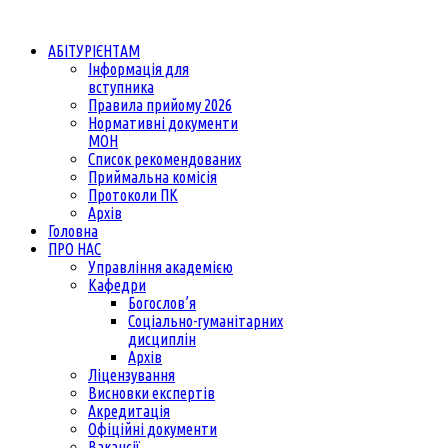
АБІТУРІЄНТАМ
Інформація для
вступника
Правила прийому 2026
Нормативні документи
МОН
Список рекомендованих
Приймальна комісія
Протоколи ПК
Архів
Головна
ПРО НАС
Управління академією
Кафедри
Богослов’я
Соціально-гуманітарних
дисциплін
Архів
Ліцензування
Висновки експертів
Акредитація
Офіційні документи
Вакансії