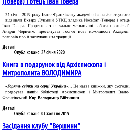
(Говера) і отець Іван Говера
24 січня 2019 року Івано-Франківську академію Івана Золотоустого
відвідали Екзарх Луцький УГКЦ владика Йосафат (Говера) і отець
Іван Говера. Проректор з навчально-методичної роботи протоієрей
Андрій Чорненко презентував гостям нові можливості Академії,
розповів про її заснування та традиції.
Деталі
Опубліковано: 27 січня 2020
Книга в подарунок від Архієпископа і
Митрополита ВОЛОДИМИРА
«Горять свічки на серці України»
… Це назва книжки, яку сьогодні
подарував нашій бібліотеці Архиєпископ і Митрополит Івано-
Кир Володимир Війтишин
Франківський
.
Деталі
Опубліковано: 03 жовтня 2019
Засідання клубу "Вершини"