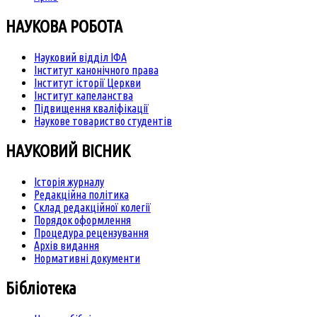
НАУКОВА РОБОТА
Науковий відділ ІФА
Інститут канонічного права
Інститут історії Церкви
Інститут капеланства
Підвищення кваліфікації
Наукове товариство студентів
НАУКОВИЙ ВІСНИК
Історія журналу
Редакційна політика
Склад редакційної колегії
Порядок оформлення
Процедура рецензування
Архів видання
Нормативні документи
Бібліотека