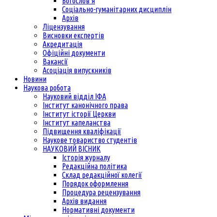
Богослов’я
Соціально-гуманітарних дисциплін
Архів
Ліцензування
Висновки експертів
Акредитація
Офіційні документи
Вакансії
Асоціація випускників
Новини
Наукова робота
Науковий відділ ІФА
Інститут канонічного права
Інститут історії Церкви
Інститут капеланства
Підвищення кваліфікації
Наукове товариство студентів
НАУКОВИЙ ВІСНИК
Історія журналу
Редакційна політика
Склад редакційної колегії
Порядок оформлення
Процедура рецензування
Архів видання
Нормативні документи