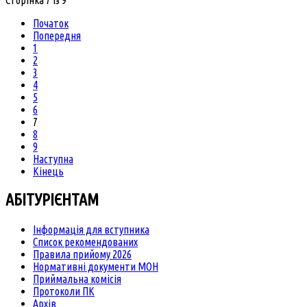
Початок
Попередня
1
2
3
4
5
6
7
8
9
Наступна
Кінець
АБІТУРІЄНТАМ
Інформація для вступника
Список рекомендованих
Правила прийому 2026
Нормативні документи МОН
Приймальна комісія
Протоколи ПК
Архів