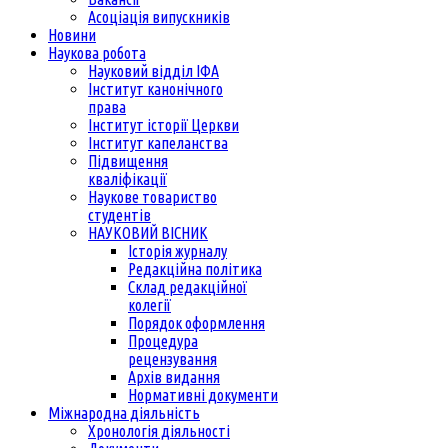
Асоціація випускників
Новини
Наукова робота
Науковий відділ ІФА
Інститут канонічного
права
Інститут історії Церкви
Інститут капеланства
Підвищення
кваліфікації
Наукове товариство
студентів
НАУКОВИЙ ВІСНИК
Історія журналу
Редакційна політика
Склад редакційної
колегії
Порядок оформлення
Процедура
рецензування
Архів видання
Нормативні документи
Міжнародна діяльність
Хронологія діяльності