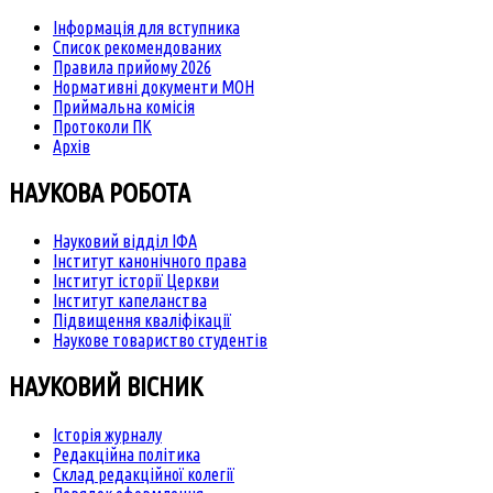
Інформація для вступника
Список рекомендованих
Правила прийому 2026
Нормативні документи МОН
Приймальна комісія
Протоколи ПК
Архів
НАУКОВА РОБОТА
Науковий відділ ІФА
Інститут канонічного права
Інститут історії Церкви
Інститут капеланства
Підвищення кваліфікації
Наукове товариство студентів
НАУКОВИЙ ВІСНИК
Історія журналу
Редакційна політика
Склад редакційної колегії