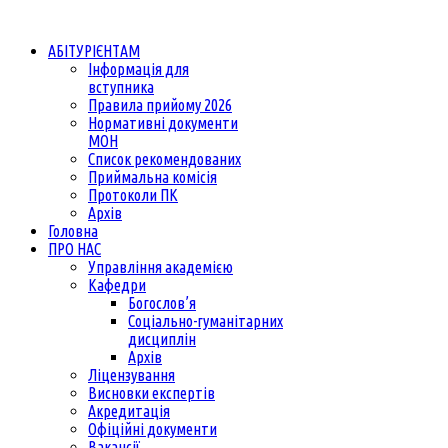
АБІТУРІЄНТАМ
Інформація для
вступника
Правила прийому 2026
Нормативні документи
МОН
Список рекомендованих
Приймальна комісія
Протоколи ПК
Архів
Головна
ПРО НАС
Управління академією
Кафедри
Богослов’я
Соціально-гуманітарних
дисциплін
Архів
Ліцензування
Висновки експертів
Акредитація
Офіційні документи
Вакансії