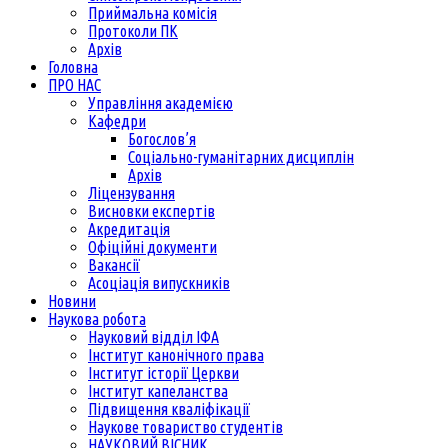
Приймальна комісія
Протоколи ПК
Архів
Головна
ПРО НАС
Управління академією
Кафедри
Богослов’я
Соціально-гуманітарних дисциплін
Архів
Ліцензування
Висновки експертів
Акредитація
Офіційні документи
Вакансії
Асоціація випускників
Новини
Наукова робота
Науковий відділ ІФА
Інститут канонічного права
Інститут історії Церкви
Інститут капеланства
Підвищення кваліфікації
Наукове товариство студентів
НАУКОВИЙ ВІСНИК