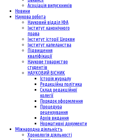
Асоціація випускників
Новини
Наукова робота
Науковий відділ ІФА
Інститут канонічного
права
Інститут історії Церкви
Інститут капеланства
Підвищення
кваліфікації
Наукове товариство
студентів
НАУКОВИЙ ВІСНИК
Історія журналу
Редакційна політика
Склад редакційної
колегії
Порядок оформлення
Процедура
рецензування
Архів видання
Нормативні документи
Міжнародна діяльність
Хронологія діяльності