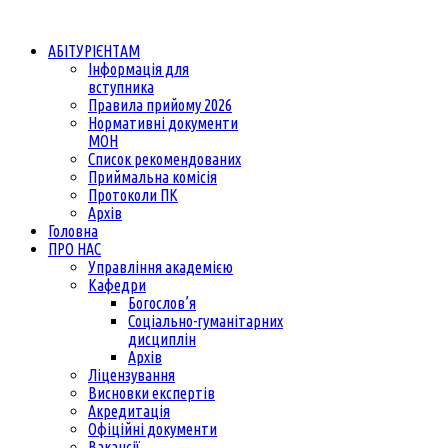
АБІТУРІЄНТАМ
Інформація для
вступника
Правила прийому 2026
Нормативні документи
МОН
Список рекомендованих
Приймальна комісія
Протоколи ПК
Архів
Головна
ПРО НАС
Управління академією
Кафедри
Богослов’я
Соціально-гуманітарних
дисциплін
Архів
Ліцензування
Висновки експертів
Акредитація
Офіційні документи
Вакансії