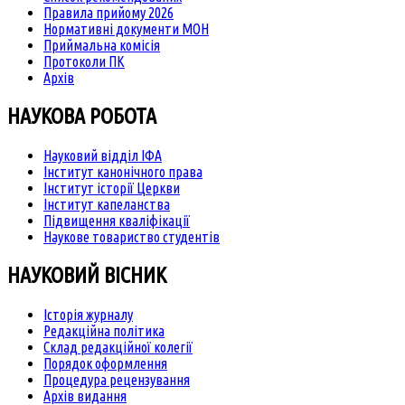
Правила прийому 2026
Нормативні документи МОН
Приймальна комісія
Протоколи ПК
Архів
НАУКОВА РОБОТА
Науковий відділ ІФА
Інститут канонічного права
Інститут історії Церкви
Інститут капеланства
Підвищення кваліфікації
Наукове товариство студентів
НАУКОВИЙ ВІСНИК
Історія журналу
Редакційна політика
Склад редакційної колегії
Порядок оформлення
Процедура рецензування
Архів видання