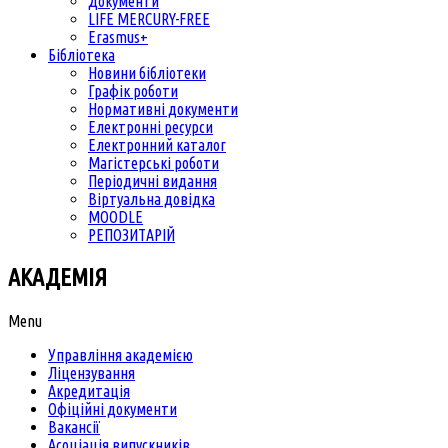
Документи
LIFE MERCURY-FREE
Erasmus+
Бібліотека
Новини бібліотеки
Графік роботи
Нормативні документи
Електронні ресурси
Електронний каталог
Магістерські роботи
Періодичні видання
Віртуальна довідка
MOODLE
РЕПОЗИТАРІЙ
АКАДЕМІЯ
Menu
Управління академією
Ліцензування
Акредитація
Офіційні документи
Вакансії
Асоціація випускників