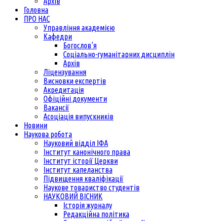
Архів
Головна
ПРО НАС
Управління академією
Кафедри
Богослов’я
Соціально-гуманітарних дисциплін
Архів
Ліцензування
Висновки експертів
Акредитація
Офіційні документи
Вакансії
Асоціація випускників
Новини
Наукова робота
Науковий відділ ІФА
Інститут канонічного права
Інститут історії Церкви
Інститут капеланства
Підвищення кваліфікації
Наукове товариство студентів
НАУКОВИЙ ВІСНИК
Історія журналу
Редакційна політика