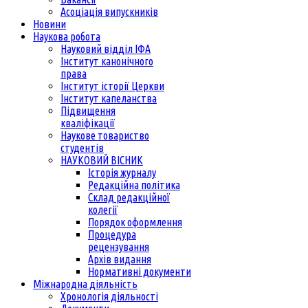
Асоціація випускників
Новини
Наукова робота
Науковий відділ ІФА
Інститут канонічного
права
Інститут історії Церкви
Інститут капеланства
Підвищення
кваліфікації
Наукове товариство
студентів
НАУКОВИЙ ВІСНИК
Історія журналу
Редакційна політика
Склад редакційної
колегії
Порядок оформлення
Процедура
рецензування
Архів видання
Нормативні документи
Міжнародна діяльність
Хронологія діяльності