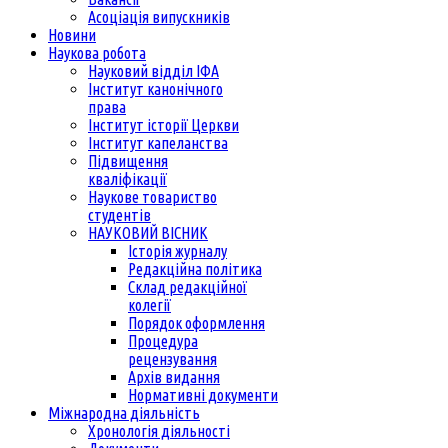
Асоціація випускників
Новини
Наукова робота
Науковий відділ ІФА
Інститут канонічного
права
Інститут історії Церкви
Інститут капеланства
Підвищення
кваліфікації
Наукове товариство
студентів
НАУКОВИЙ ВІСНИК
Історія журналу
Редакційна політика
Склад редакційної
колегії
Порядок оформлення
Процедура
рецензування
Архів видання
Нормативні документи
Міжнародна діяльність
Хронологія діяльності