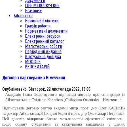
Документи
LIFE MERCURY-FREE
Erasmus+
Бібліотека
Новини бібліотеки
Графік роботи
Нормативні документи
Електронні ресурси
Електронний каталог
Магістерські роботи
Періодичні видання
Віртуальна довідка
MOODLE
РЕПОЗИТАРІЙ
Договір з партнерами з Німеччини
Опубліковано: Вівторок, 22 листопада 2022, 13:00
Академія Івана Золотоустого підписала договір про співпрацю із
Айхштатською Східною Колегією (Collegium Orientale) - Німеччина.
Підписували договір ректор
академії митр. прот. д-р Олег КАСЬКІВ
та ректор Айхштатської Східної Колегії прот. д-р Олександр Петринко
.
Цей договір відкриває багато можливостей ефективної співпраці,
щодо обміну студентами та стажування викладачів у даних