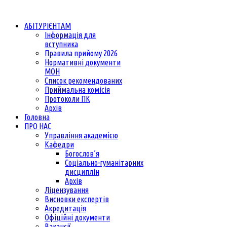
АБІТУРІЄНТАМ
Інформація для
вступника
Правила прийому 2026
Нормативні документи
МОН
Список рекомендованих
Приймальна комісія
Протоколи ПК
Архів
Головна
ПРО НАС
Управління академією
Кафедри
Богослов’я
Соціально-гуманітарних
дисциплін
Архів
Ліцензування
Висновки експертів
Акредитація
Офіційні документи
Вакансії