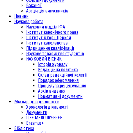
Вакансії
Асоціація випускників
Новини
Наукова робота
Науковий відділ ІФА
Інститут канонічного права
Інститут історії Церкви
Інститут капеланства
Підвищення кваліфікації
Наукове товариство студентів
НАУКОВИЙ ВІСНИК
Історія журналу
Редакційна політика
Склад редакційної колегії
Порядок оформлення
Процедура рецензування
Архів видання
Нормативні документи
Міжнародна діяльність
Хронологія діяльності
Документи
LIFE MERCURY-FREE
Erasmus+
Бібліотека