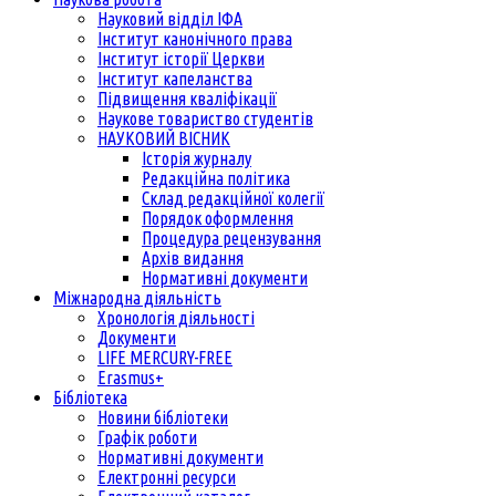
Науковий відділ ІФА
Інститут канонічного права
Інститут історії Церкви
Інститут капеланства
Підвищення кваліфікації
Наукове товариство студентів
НАУКОВИЙ ВІСНИК
Історія журналу
Редакційна політика
Склад редакційної колегії
Порядок оформлення
Процедура рецензування
Архів видання
Нормативні документи
Міжнародна діяльність
Хронологія діяльності
Документи
LIFE MERCURY-FREE
Erasmus+
Бібліотека
Новини бібліотеки
Графік роботи
Нормативні документи
Електронні ресурси