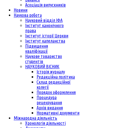
Асоціація випускників
Новини
Наукова робота
Науковий відділ ІФА
Інститут канонічного
права
Інститут історії Церкви
Інститут капеланства
Підвищення
кваліфікації
Наукове товариство
студентів
НАУКОВИЙ ВІСНИК
Історія журналу
Редакційна політика
Склад редакційної
колегії
Порядок оформлення
Процедура
рецензування
Архів видання
Нормативні документи
Міжнародна діяльність
Хронологія діяльності