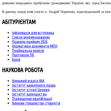
деякими нещодавно прибулими громадянами України, які, серед багатьо
В даному заході взяв участь о. Андрій Чорненко, відповідальний за мі
АБІТУРІЄНТАМ
Інформація для вступника
Список рекомендованих
Правила прийому 2026
Нормативні документи МОН
Приймальна комісія
Протоколи ПК
Архів
НАУКОВА РОБОТА
Науковий відділ ІФА
Інститут канонічного права
Інститут історії Церкви
Інститут капеланства
Підвищення кваліфікації
Наукове товариство студентів