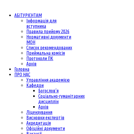
АБІТУРІЄНТАМ
Інформація для
вступника
Правила прийому 2026
Нормативні документи
МОН
Список рекомендованих
Приймальна комісія
Протоколи ПК
Архів
Головна
ПРО НАС
Управління академією
Кафедри
Богослов’я
Соціально-гуманітарних
дисциплін
Архів
Ліцензування
Висновки експертів
Акредитація
Офіційні документи
Вакансії