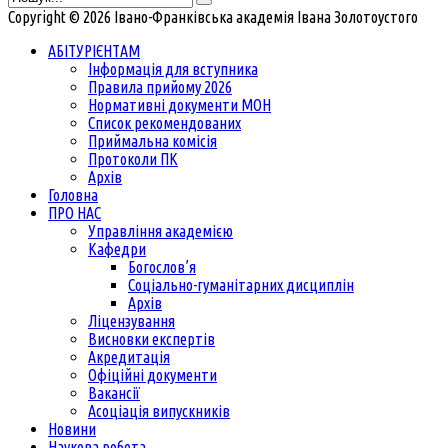
Copyright © 2026 Івано-Франківська академія Івана Золотоустого
АБІТУРІЄНТАМ
Інформація для вступника
Правила прийому 2026
Нормативні документи МОН
Список рекомендованих
Приймальна комісія
Протоколи ПК
Архів
Головна
ПРО НАС
Управління академією
Кафедри
Богослов’я
Соціально-гуманітарних дисциплін
Архів
Ліцензування
Висновки експертів
Акредитація
Офіційні документи
Вакансії
Асоціація випускників
Новини
Наукова робота