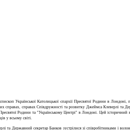
пископ Української Католицької єпархії Пресвятої Родини в Лондоні,
них справах, справах Співдружності та розвитку Джеймса Клеверлі та Д
ресвятої Родини та "Українському Центрі" в Лондоні. Цей історичний віз
в у всьому світі.
рлі та Державний секретар Банков зустрілися зі співробітниками і воло