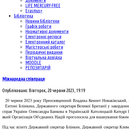
Документи
LIFE MERCURY-FREE
Erasmus+
Бібліотека
Новини бібліотеки
Графік роботи
Нормативні документи
Електронні ресурси
Електронний каталог
Магістерські роботи
Періодичні видання
Віртуальна довідка
MOODLE
РЕПОЗИТАРІЙ
Міжнародна співпраця
Опубліковано: Вівторок, 20 червня 2023, 19:19
20 червня 2023 року Преосвященний Владика Кеннет Новаківський, є
Ентоні Блінкена, Державного секретаря Великої Британії у закордон
справ України Олександра Банкова в Українській Католицькій Катедрі П
який Організація Об'єднаних Націй проголосила для вшанування біженці
Під час візиту Державний секретар Блінкен, Державний секретар Клеве