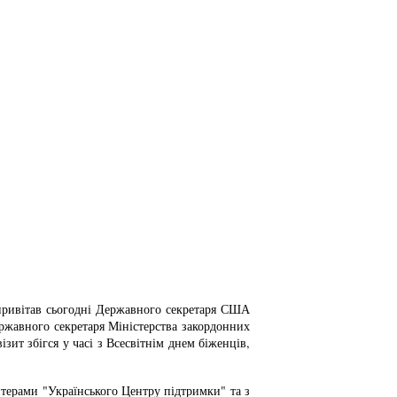
 привітав сьогодні Державного секретаря США
ержавного секретаря Міністерства закордонних
ит збігся у часі з Всесвітнім днем біженців,
нтерами "Українського Центру підтримки" та з