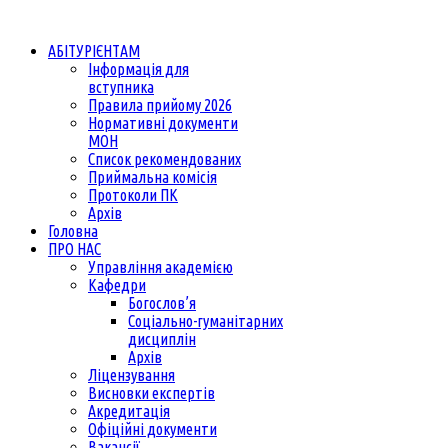
АБІТУРІЄНТАМ
Інформація для
вступника
Правила прийому 2026
Нормативні документи
МОН
Список рекомендованих
Приймальна комісія
Протоколи ПК
Архів
Головна
ПРО НАС
Управління академією
Кафедри
Богослов’я
Соціально-гуманітарних
дисциплін
Архів
Ліцензування
Висновки експертів
Акредитація
Офіційні документи
Вакансії