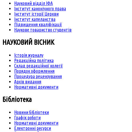
Науковий відділ ІФА
Інститут канонічного права
Інститут історії Церкви
Інститут капеланства
Підвищення кваліфікації
Наукове товариство студентів
НАУКОВИЙ ВІСНИК
Історія журналу
Редакційна політика
Склад редакційної колегії
Порядок оформлення
Процедура рецензування
Архів видання
Нормативні документи
Бібліотека
Новини бібліотеки
Графік роботи
Нормативні документи
Електронні ресурси