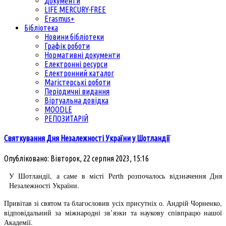
Документи
LIFE MERCURY-FREE
Erasmus+
Бібліотека
Новини бібліотеки
Графік роботи
Нормативні документи
Електронні ресурси
Електронний каталог
Магістерські роботи
Періодичні видання
Віртуальна довідка
MOODLE
РЕПОЗИТАРІЙ
Святкування Дня Незалежності України у Шотландії
Опубліковано: Вівторок, 22 серпня 2023, 15:16
У Шотландії, а саме в місті Perth розпочалось відзначення Дня
Незалежності України.
Привітав зі святом та благословив усіх присутніх о. Андрій Чорненко,
відповідальний за міжнародні зв’язки та наукову співпрацю нашої
Академії.