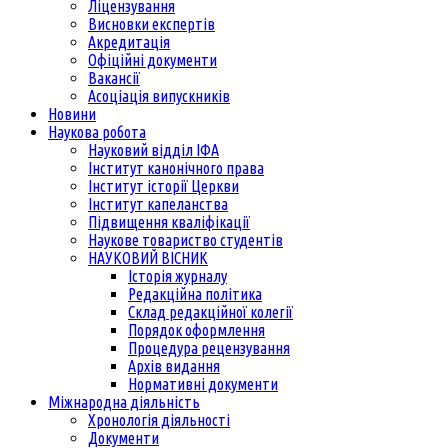
Ліцензування
Висновки експертів
Акредитація
Офіційні документи
Вакансії
Асоціація випускників
Новини
Наукова робота
Науковий відділ ІФА
Інститут канонічного права
Інститут історії Церкви
Інститут капеланства
Підвищення кваліфікації
Наукове товариство студентів
НАУКОВИЙ ВІСНИК
Історія журналу
Редакційна політика
Склад редакційної колегії
Порядок оформлення
Процедура рецензування
Архів видання
Нормативні документи
Міжнародна діяльність
Хронологія діяльності
Документи