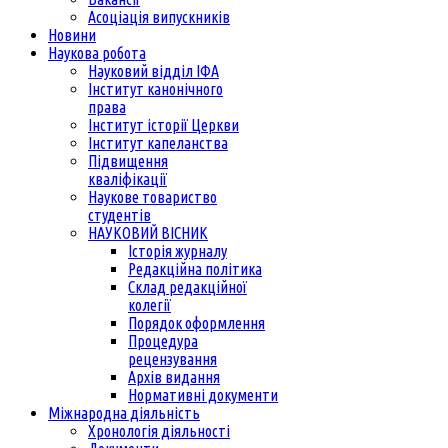
Асоціація випускників
Новини
Наукова робота
Науковий відділ ІФА
Інститут канонічного
права
Інститут історії Церкви
Інститут капеланства
Підвищення
кваліфікації
Наукове товариство
студентів
НАУКОВИЙ ВІСНИК
Історія журналу
Редакційна політика
Склад редакційної
колегії
Порядок оформлення
Процедура
рецензування
Архів видання
Нормативні документи
Міжнародна діяльність
Хронологія діяльності