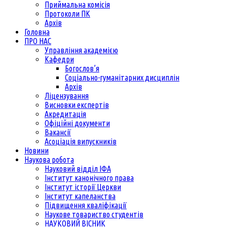
Приймальна комісія
Протоколи ПК
Архів
Головна
ПРО НАС
Управління академією
Кафедри
Богослов’я
Соціально-гуманітарних дисциплін
Архів
Ліцензування
Висновки експертів
Акредитація
Офіційні документи
Вакансії
Асоціація випускників
Новини
Наукова робота
Науковий відділ ІФА
Інститут канонічного права
Інститут історії Церкви
Інститут капеланства
Підвищення кваліфікації
Наукове товариство студентів
НАУКОВИЙ ВІСНИК