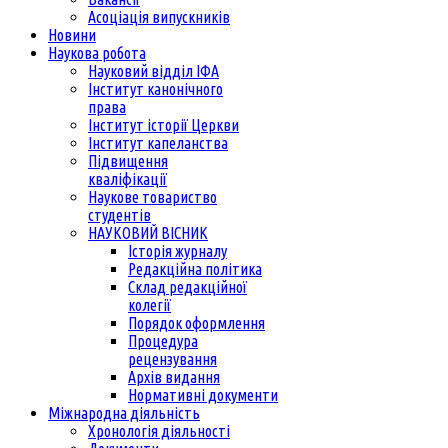
Асоціація випускників
Новини
Наукова робота
Науковий відділ ІФА
Інститут канонічного
права
Інститут історії Церкви
Інститут капеланства
Підвищення
кваліфікації
Наукове товариство
студентів
НАУКОВИЙ ВІСНИК
Історія журналу
Редакційна політика
Склад редакційної
колегії
Порядок оформлення
Процедура
рецензування
Архів видання
Нормативні документи
Міжнародна діяльність
Хронологія діяльності