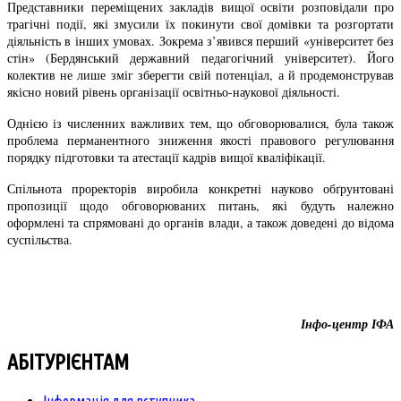
Представники переміщених закладів вищої освіти розповідали про
трагічні події, які змусили їх покинути свої домівки та розгортати
діяльність в інших умовах. Зокрема з’явився перший «університет без
стін» (Бердянський державний педагогічний університет). Його
колектив не лише зміг зберегти свій потенціал, а й продемонстрував
якісно новий рівень організації освітньо-наукової діяльності.
Однією із численних важливих тем, що обговорювалися, була також
проблема перманентного зниження якості правового регулювання
порядку підготовки та атестації кадрів вищої кваліфікації.
Спільнота проректорів виробила конкретні науково обґрунтовані
пропозиції щодо обговорюваних питань, які будуть належно
оформлені та спрямовані до органів влади, а також доведені до відома
суспільства.
Інфо-центр ІФА
АБІТУРІЄНТАМ