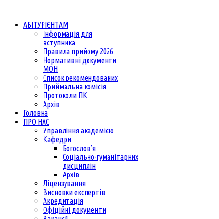
АБІТУРІЄНТАМ
Інформація для
вступника
Правила прийому 2026
Нормативні документи
МОН
Список рекомендованих
Приймальна комісія
Протоколи ПК
Архів
Головна
ПРО НАС
Управління академією
Кафедри
Богослов’я
Соціально-гуманітарних
дисциплін
Архів
Ліцензування
Висновки експертів
Акредитація
Офіційні документи
Вакансії