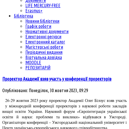
Документи
LIFE MERCURY-FREE
Erasmus+
Бібліотека
Новини бібліотеки
Графік роботи
Нормативні документи
Електронні ресурси
Електронний каталог
Магістерські роботи
Періодичні видання
Віртуальна довідка
MOODLE
РЕПОЗИТАРІЙ
Проректор Академії взяв участь у конференції проректорів
Опубліковано: Понеділок, 30 жовтня 2023, 09:29
26-29 жовтня 2023 року проректор Академії Олег Білоус взяв участь
у міжнародній конференції проректорів з наукової роботи закладів
вищої освіти України. Науковий форум «Євроінтеграція української
освіти й науки: проблеми та виклики» відбувався в Ужгороді.
Організатори конференції – Ужгородський національний університет і
Центр українсько-європейського наукового співробітництва.