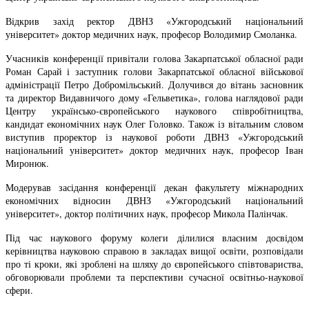
Відкрив захід ректор ДВНЗ «Ужгородський національний
університет» доктор медичних наук, професор Володимир Смоланка.
Учасників конференції привітали голова Закарпатської обласної ради
Роман Сарай і заступник голови Закарпатської обласної військової
адміністрації Петро Добромільський. Долучився до вітань засновник
та директор Видавничого дому «Гельветика», голова наглядової ради
Центру українсько-європейського наукового співробітництва,
кандидат економічних наук Олег Головко. Також із вітальним словом
виступив проректор із наукової роботи ДВНЗ «Ужгородський
національний університет» доктор медичних наук, професор Іван
Миронюк.
Модерував засідання конференції декан факультету міжнародних
економічних відносин ДВНЗ «Ужгородський національний
університет», доктор політичних наук, професор Микола Палінчак.
Під час наукового форуму колеги ділилися власним досвідом
керівництва науковою справою в закладах вищої освіти, розповідали
про ті кроки, які зроблені на шляху до європейського співтовариства,
обговорювали проблеми та перспективи сучасної освітньо-наукової
сфери.