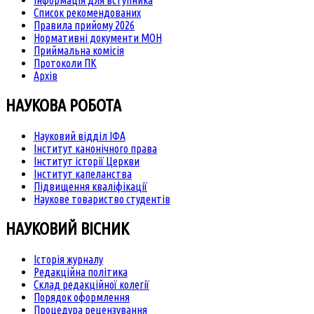
Інформація для вступника
Список рекомендованих
Правила прийому 2026
Нормативні документи МОН
Приймальна комісія
Протоколи ПК
Архів
НАУКОВА РОБОТА
Науковий відділ ІФА
Інститут канонічного права
Інститут історії Церкви
Інститут капеланства
Підвищення кваліфікації
Наукове товариство студентів
НАУКОВИЙ ВІСНИК
Історія журналу
Редакційна політика
Склад редакційної колегії
Порядок оформлення
Процедура рецензування