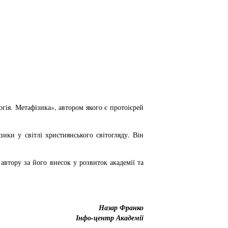
гія. Метафізика», автором якого є протоієрей
ики у світлі християнського світогляду. Він
втору за його внесок у розвиток академії та
Назар Франко
Інфо-центр Академії