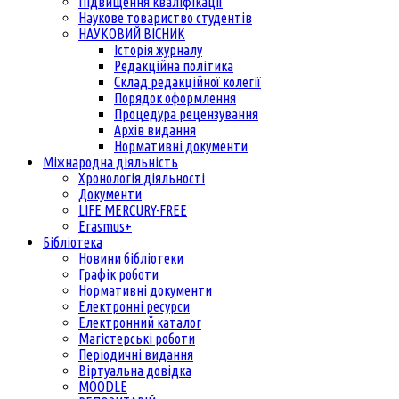
Підвищення кваліфікації
Наукове товариство студентів
НАУКОВИЙ ВІСНИК
Історія журналу
Редакційна політика
Склад редакційної колегії
Порядок оформлення
Процедура рецензування
Архів видання
Нормативні документи
Міжнародна діяльність
Хронологія діяльності
Документи
LIFE MERCURY-FREE
Erasmus+
Бібліотека
Новини бібліотеки
Графік роботи
Нормативні документи
Електронні ресурси
Електронний каталог
Магістерські роботи
Періодичні видання
Віртуальна довідка
MOODLE