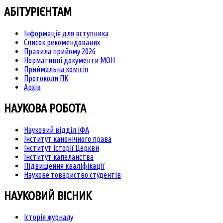
АБІТУРІЄНТАМ
Інформація для вступника
Список рекомендованих
Правила прийому 2026
Нормативні документи МОН
Приймальна комісія
Протоколи ПК
Архів
НАУКОВА РОБОТА
Науковий відділ ІФА
Інститут канонічного права
Інститут історії Церкви
Інститут капеланства
Підвищення кваліфікації
Наукове товариство студентів
НАУКОВИЙ ВІСНИК
Історія журналу