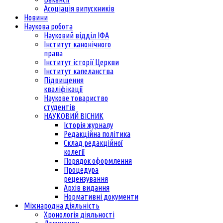
Асоціація випускників
Новини
Наукова робота
Науковий відділ ІФА
Інститут канонічного
права
Інститут історії Церкви
Інститут капеланства
Підвищення
кваліфікації
Наукове товариство
студентів
НАУКОВИЙ ВІСНИК
Історія журналу
Редакційна політика
Склад редакційної
колегії
Порядок оформлення
Процедура
рецензування
Архів видання
Нормативні документи
Міжнародна діяльність
Хронологія діяльності