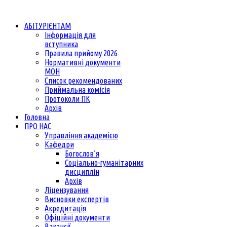
АБІТУРІЄНТАМ
Інформація для
вступника
Правила прийому 2026
Нормативні документи
МОН
Список рекомендованих
Приймальна комісія
Протоколи ПК
Архів
Головна
ПРО НАС
Управління академією
Кафедри
Богослов’я
Соціально-гуманітарних
дисциплін
Архів
Ліцензування
Висновки експертів
Акредитація
Офіційні документи
Вакансії