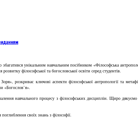
 виданням
го збагатився унікальним навчальним посібником «Філософська антрополо
 розвитку філософської та богословської освіти серед студентів.
оря», розкриває ключові аспекти філософської антропології та метафіз
ми «Богослов’я».
оналення навчального процесу з філософських дисциплін. Щиро дякуємо а
 поглиблення своїх знань з філософії.