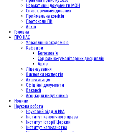
Правила прийому 2026
Нормативні документи МОН
Список рекомендованих
Приймальна комісія
Протоколи ПК
Архів
Головна
ПРО НАС
Управління академією
Кафедри
Богослов’я
Соціально-гуманітарних дисциплін
Архів
Ліцензування
Висновки експертів
Акредитація
Офіційні документи
Вакансії
Асоціація випускників
Новини
Наукова робота
Науковий відділ ІФА
Інститут канонічного права
Інститут історії Церкви
Інститут капеланства