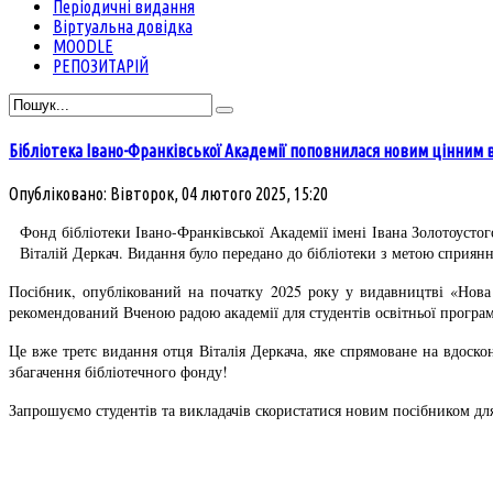
Періодичні видання
Віртуальна довідка
MOODLE
РЕПОЗИТАРІЙ
Бібліотека Івано-Франківської Академії поповнилася новим цінним
Опубліковано: Вівторок, 04 лютого 2025, 15:20
Фонд бібліотеки Івано-Франківської Академії імені Івана Золотоусто
Віталій Деркач. Видання було передано до бібліотеки з метою сприяння
Посібник, опублікований на початку 2025 року у видавництві «Нова З
рекомендований Вченою радою академії для студентів освітньої програ
Це вже третє видання отця Віталія Деркача, яке спрямоване на вдоск
збагачення бібліотечного фонду!
Запрошуємо студентів та викладачів скористатися новим посібником для