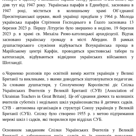
діяв тут від 1947 року. Українська парафія в Единбурзі, заснована в
1947 році, міститься в колишньому храмі Об’єднаної
Пресвітеріанської церкви, який українці придбали у 1964 р. Молода
українська парафія Стрітення Господнього в Ґлазґо заснована 13
березня 2023 р. Першу Літургію було звершено в неділю, 19 березня
2023 р. в храмі св. Михаїла Римо-католицької архидієцезії. Відтак
засновано українську громаду в місті Абердин. В рамках
душпастирського служіння відбувається Всеукраїнська проща в
Марійському центрі Карфін, проводяться християнські табори та
катехизація, відбуваються відвідини українських військових у
Шотландії.
о.Чорненко розповів про освітній вимір життя українців у Великі
Британії та викликами, з якими доводиться зіштовхуватися педагогам.
За словами душпастиря, у Сполученому Королівстві діє Спілка
Українських Вчителів у Великій Британії (СУВ) [Association of
Ukrainian Teachers in Great Britain]. Це об’єднання діючих та колишніх
вчителів суботніх і недільних шкіл українознавства й дитячих садків.
СУВ - автономна організація в структурі Союзу українців у Великій
Британії (СУБ). Спілку було створено 1955 р. з метою підтримання
мережі шкіл і садків, які творилися при відділах СУБ.
Основним завданням Спілки Українських Вчителів у Великій
Британії є забезпечення шкіл, садків та їх учителів порадами,