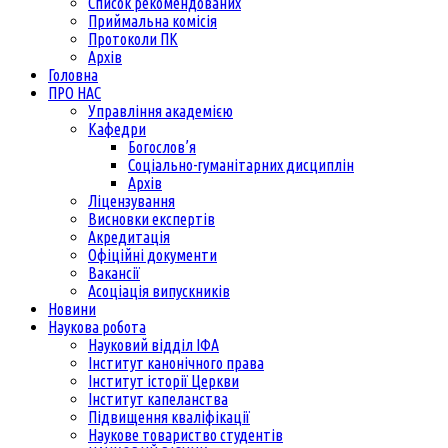
Список рекомендованих
Приймальна комісія
Протоколи ПК
Архів
Головна
ПРО НАС
Управління академією
Кафедри
Богослов’я
Соціально-гуманітарних дисциплін
Архів
Ліцензування
Висновки експертів
Акредитація
Офіційні документи
Вакансії
Асоціація випускників
Новини
Наукова робота
Науковий відділ ІФА
Інститут канонічного права
Інститут історії Церкви
Інститут капеланства
Підвищення кваліфікації
Наукове товариство студентів