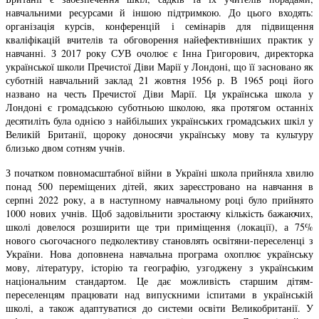
навчальними ресурсами й іншою підтримкою. До цього входять:
організація курсів, конференцій і семінарів для підвищення
кваліфікацій вчителів та обговорення найефективніших практик у
навчанні. З 2017 року СУВ очолює є Інна Григорович, директорка
української школи Пречистої Діви Марії у Лондоні, що її засновано як
суботній навчальний заклад 21 жовтня 1956 р. В 1965 році його
названо на честь Пречистої Діви Марії. Ця українська школа у
Лондоні є громадською суботньою школою, яка протягом останніх
десятиліть була однією з найбільших українських громадських шкіл у
Великій Британії, щороку доносячи українську мову та культуру
близько двом сотням учнів.
З початком повномасштабної війни в Україні школа прийняла хвилю
понад 500 переміщених дітей, яких зареєстровано на навчання в
серпні 2022 року, а в наступному навчальному році було прийнято
1000 нових учнів. Щоб задовільнити зростаючу кількість бажаючих,
школі довелося розширити ще три приміщення (локації), а 75%
нового сьогочасного педколективу становлять освітяни-переселенці з
України. Нова доповнена навчальна програма охоплює українську
мову, літературу, історію та географію, узгоджену з українським
національним стандартом. Це дає можливість старшим дітям-
переселенцям працювати над випускними іспитами в українській
школі, а також адаптуватися до системи освіти Великобританії. У