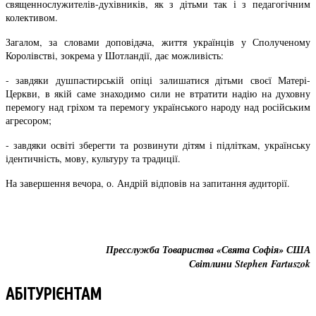
священнослужителів-духівників, як з дітьми так і з педагогічним
колективом.
Загалом, за словами доповідача, життя українців у Сполученому
Королівстві, зокрема у Шотландії, дає можливість:
- завдяки душпастирській опіці залишатися дітьми своєї Матері-
Церкви, в якій саме знаходимо сили не втратити надію на духовну
перемогу над гріхом та перемогу українського народу над російським
агресором;
- завдяки освіті зберегти та розвинути дітям і підліткам, українську
ідентичність, мову, культуру та традиції.
На завершення вечора, о. Андрій відповів на запитання аудиторії.
Пресслужба Товариства «Свята Софія» США
Світлини Stephen Fartuszok
АБІТУРІЄНТАМ