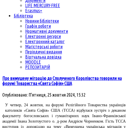
Документи
LIFE MERCURY-FREE
Erasmus+
Бібліотека
Новини бібліотеки
Графік роботи
Нормативні документи
Електронні ресурси
Електронний каталог
Магістерські роботи
Періодичні видання
Віртуальна довідка
MOODLE
РЕПОЗИТАРІЙ
Про вимушену міграцію до Сполученого Королівства говорили на
форумі Товариства «Свята Софія» США
Опубліковано: П'ятниця, 25 жовтня 2024, 15:32
У четвер, 24 жовтня, на форумі Релігійного Товариства українців
католиків «Свята Софія» США (ТССА) відбулася зустріч з деканом
факультету богословських і гуманітарних наук Івано-Франківської
академії Івана Золотоустого о. д-ром Андрієм Чорненком. Гість ТССА
виступив із доповіддю на тему «Вимушена українська міграція у