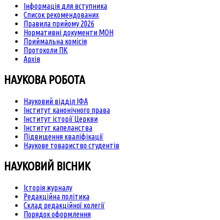
Інформація для вступника
Список рекомендованих
Правила прийому 2026
Нормативні документи МОН
Приймальна комісія
Протоколи ПК
Архів
НАУКОВА РОБОТА
Науковий відділ ІФА
Інститут канонічного права
Інститут історії Церкви
Інститут капеланства
Підвищення кваліфікації
Наукове товариство студентів
НАУКОВИЙ ВІСНИК
Історія журналу
Редакційна політика
Склад редакційної колегії
Порядок оформлення