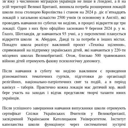
зв’язку з численною міграцією українців не лише в Лондоні, а й на
усій території Великої Британії, виникла потреба розширення локацій
школи поза столицею Королівства і станом на 2024 р. діє п’ятнадцять
локацій з загальною кількістю 2500 учнів (в основному в Англії), які
проводять навчання по суботах чи неділях, в процесі відкриття ще три
локації. Один з них було офіційно засновано 9 березня 2024 р. у м.
Ґлазґо, Шотландія, де навчаються 93 учні, а у перспективі планується
відкриття школи м. Абердин, Данді та за потреби в інших містах.
Понадто школа реалізує важливий проєкт «Техніка зцілення»,
спрямований на підтримку українських дітей, які навчаються у 220-ти
місцевих школах Великобританії. Отож, близько 500 травмованих
війною дітей отримують фахову психологічну допомогу.
Після навчання в суботу чи неділю важливим є проведення
різноманітних тематичних гуртків, підготовки до організації
релігійних, національно-патріотичних свят та подій, а в період
канікул – таборів. Практично кожна локація має дитячий хор, який
бере участь на заходах і відтак представляє творчі таланти юних
українців.
Після успішного завершення навчання випускники школи отримують
сертифікат Спілки Українських Вчителів у Великобританії,
засвідчений Українським Католицьким Університетом. Інститут
капеланства школи функціонує через систематичні зустрічі