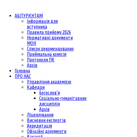
АБІТУРІЄНТАМ
Інформація для
вступника
Правила прийому 2026
Нормативні документи
МОН
Список рекомендованих
Приймальна комісія
Протоколи ПК
Архів
Головна
ПРО НАС
Управління академією
Кафедри
Богослов’я
Соціально-гуманітарних
дисциплін
Архів
Ліцензування
Висновки експертів
Акредитація
Офіційні документи
Вакансії