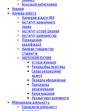
Асоціація випускників
Новини
Наукова робота
Науковий відділ ІФА
Інститут канонічного
права
Інститут історії Церкви
Інститут капеланства
Підвищення
кваліфікації
Наукове товариство
студентів
НАУКОВИЙ ВІСНИК
Історія журналу
Редакційна політика
Склад редакційної
колегії
Порядок оформлення
Процедура
рецензування
Архів видання
Нормативні документи
Міжнародна діяльність
Хронологія діяльності