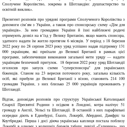
Сполучене Королівство, зокрема в Шотландію: душпастирство та
освітній виклик».
Прелегент розповів про урядові програми Сполученого Королівства з
допомоги сім’ям з України, а також про спонсорську схему «Дім для
українців». За нею громадяни України й їхні найближчі родичі
отримують дозвіл на в’їзд у Велику Британію, якщо мають спонсора,
здатного надати їм житло протягом 6 місяців. У період з 18 березня
2022 року по 28 серпня 2023 року уряд успішно надав підтримку 131
000 українцям, які приїхали до Великої Британії в рамках цієї
програми, забезпечивши виконання загальної мети уряду — надати
українцям безпечний притулок. 18 березня 2022 року уряд Шотландії
оголосив про запуск схеми "суперспонсора" для українських
біженців. Станом на 23 вересня поточного року, загальна кількість
осіб, які прибули до Великої Британії з візою, становить 214 100
громадян України, з них близько 25 000 українців проживають у
Шотландії.
Відтак, доповідач розповів про структуру Української Католицької
Єпархії Пресвятої Родини з осідком в Лондоні, котра налічує 51
громаду в Англії, Уельсі та Шотландії. В останній з них парафіяльні
осередки діють в Единбурзі, Ґлазґо, Локербі, Абердині, Дамфріс та
Коутбриджі. Перша і досі діюча українська каплиця постала поблизу
Локербі в одному з колишніх баракiв табору дивiзiї «Галичина», що