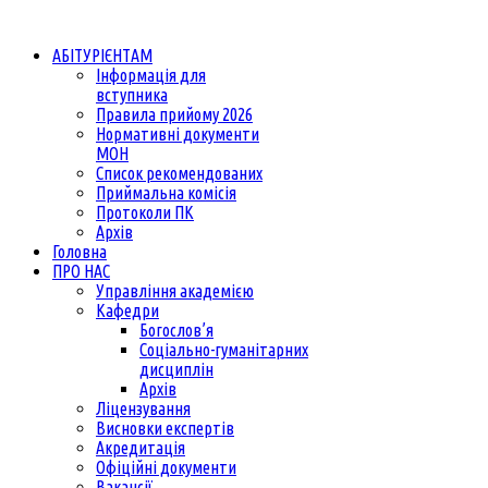
АБІТУРІЄНТАМ
Інформація для
вступника
Правила прийому 2026
Нормативні документи
МОН
Список рекомендованих
Приймальна комісія
Протоколи ПК
Архів
Головна
ПРО НАС
Управління академією
Кафедри
Богослов’я
Соціально-гуманітарних
дисциплін
Архів
Ліцензування
Висновки експертів
Акредитація
Офіційні документи
Вакансії