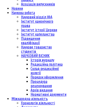
Асоціація випускників
Новини
Наукова робота
Науковий відділ ІФА
Інститут канонічного
права
Інститут історії Церкви
Інститут капеланства
Підвищення
кваліфікації
Наукове товариство
студентів
НАУКОВИЙ ВІСНИК
Історія журналу
Редакційна політика
Склад редакційної
колегії
Порядок оформлення
Процедура
рецензування
Архів видання
Нормативні документи
Міжнародна діяльність
Хронологія діяльності