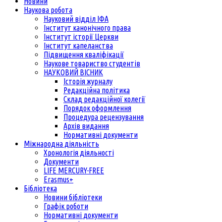
Новини
Наукова робота
Науковий відділ ІФА
Інститут канонічного права
Інститут історії Церкви
Інститут капеланства
Підвищення кваліфікації
Наукове товариство студентів
НАУКОВИЙ ВІСНИК
Історія журналу
Редакційна політика
Склад редакційної колегії
Порядок оформлення
Процедура рецензування
Архів видання
Нормативні документи
Міжнародна діяльність
Хронологія діяльності
Документи
LIFE MERCURY-FREE
Erasmus+
Бібліотека
Новини бібліотеки
Графік роботи
Нормативні документи