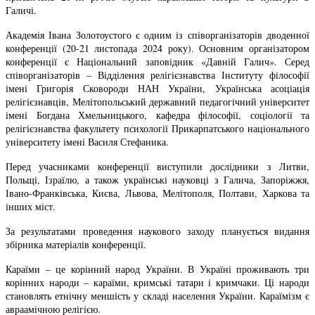
Галичі.
Академія Івана Золотоустого є одним із співорганізаторів дводенної
конференції (20-21 листопада 2024 року). Основним організатором
конференції є Національний заповідник «Давній Галич». Серед
співорганізаторів – Відділення релігієзнавства Інституту філософії
імені Григорія Сковороди НАН України, Українська асоціація
релігієзнавців, Мелітопольський державний педагогічний університет
імені Богдана Хмельницького, кафедра філософії, соціології та
релігієзнавства факультету психології Прикарпатського національного
університету імені Василя Стефаника.
Перед учасниками конференції виступили дослідники з Литви,
Польщі, Ізраїлю, а також українські науковці з Галича, Запоріжжя,
Івано-Франківська, Києва, Львова, Мелітополя, Полтави, Харкова та
інших міст.
За результатами проведення наукового заходу планується видання
збірника матеріалів конференції.
Караїми – це корінний народ України. В Україні проживають три
корінних народи – караїми, кримські татари і кримчаки. Ці народи
становлять етнічну меншість у складі населення України. Караїмізм є
авраамічною релігією.