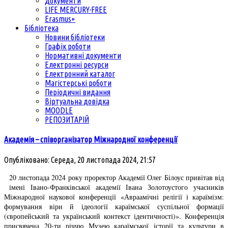
Документи
LIFE MERCURY-FREE
Erasmus+
Бібліотека
Новини бібліотеки
Графік роботи
Нормативні документи
Електронні ресурси
Електронний каталог
Магістерські роботи
Періодичні видання
Віртуальна довідка
MOODLE
РЕПОЗИТАРІЙ
Академія – співорганізатор Міжнародної конференції
Опубліковано: Середа, 20 листопада 2024, 21:57
20 листопада 2024 року проректор Академії Олег Білоус привітав від
імені Івано-Франківської академії Івана Золотоустого учасників
Міжнародної наукової конференції «Авраамічні релігії і караїмізм:
формування віри й ідеології караїмської суспільної формації
(європейський та український контекст ідентичності)». Конференція
присвячена 20-ти річчю Музею караїмської історії та культури в